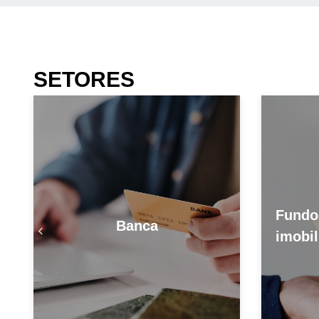
SETORES
Fundo
Banca
imobil